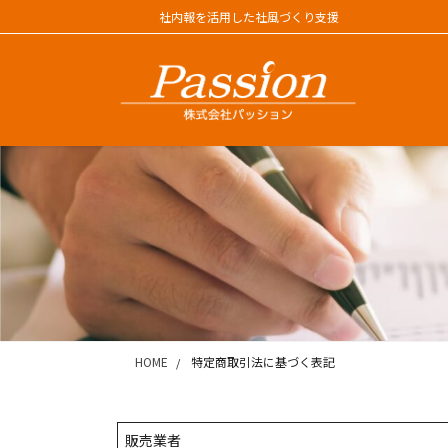
コ
ナ
社内報を活用した社風づくり支援
ン
ビ
テ
ゲ
ン
ー
ツ
シ
に
ョ
移
ン
動
に
移
動
HOME
特定商取引法に基づく表記
販売業者