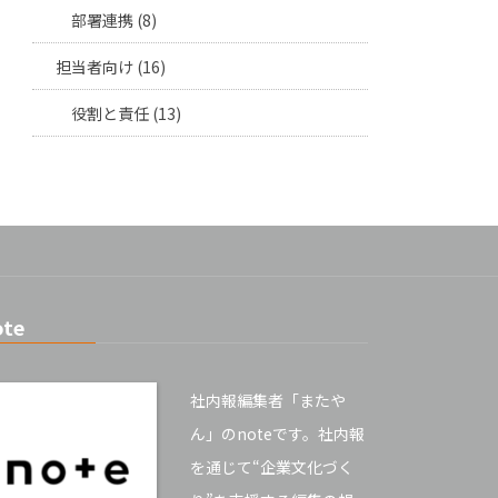
部署連携 (8)
担当者向け (16)
役割と責任 (13)
ote
社内報編集者「またや
ん」のnoteです。社内報
を通じて“企業文化づく