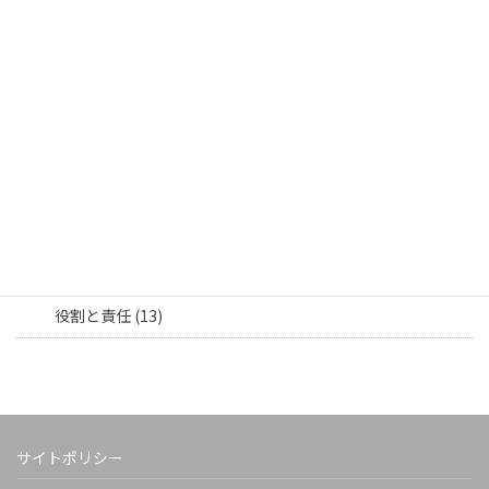
採用活動 (2)
社員育成 (6)
社員交流 (17)
社員紹介 (9)
部署連携 (8)
担当者向け (16)
役割と責任 (13)
サイトポリシー