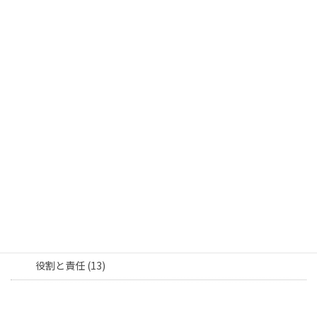
理念共有 (5)
人材・育成 (10)
採用活動 (2)
社員育成 (6)
社員交流 (17)
社員紹介 (9)
部署連携 (8)
担当者向け (16)
役割と責任 (13)