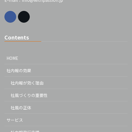
E-mail：info@withpassion.jp
Contents
HOME
社内報の効果
社内報が効く理由
社風づくりの重要性
社風の正体
サービス