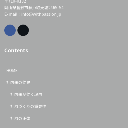
〒710-0132
岡山県倉敷市藤戸町天城2465-54
E-mail：info@withpassion.jp
Contents
HOME
社内報の効果
社内報が効く理由
社風づくりの重要性
社風の正体