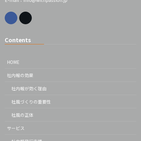
E-mail：info@withpassion.jp
Contents
HOME
社内報の効果
社内報が効く理由
社風づくりの重要性
社風の正体
サービス