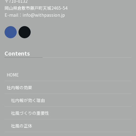
〒710-0132
岡山県倉敷市藤戸町天城2465-54
E-mail：info@withpassion.jp
Contents
HOME
社内報の効果
社内報が効く理由
社風づくりの重要性
社風の正体