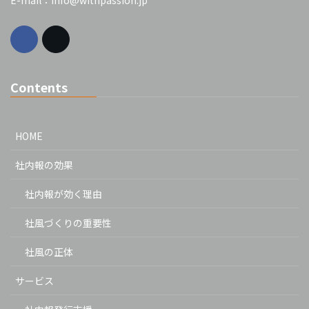
E-mail：info@withpassion.jp
Contents
HOME
社内報の効果
社内報が効く理由
社風づくりの重要性
社風の正体
サービス