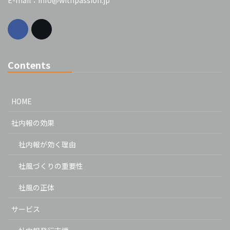
E-mail：info@withpassion.jp
Contents
HOME
社内報の効果
社内報が効く理由
社風づくりの重要性
社風の正体
サービス