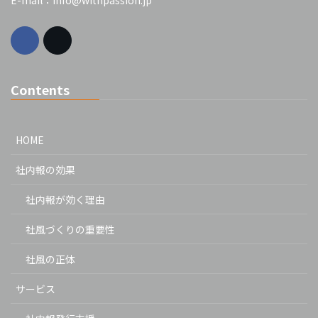
E-mail：info@withpassion.jp
Contents
HOME
社内報の効果
社内報が効く理由
社風づくりの重要性
社風の正体
サービス