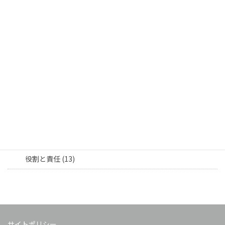
人材・育成 (10)
採用活動 (2)
社員育成 (6)
社員交流 (17)
社員紹介 (9)
部署連携 (8)
担当者向け (16)
役割と責任 (13)
サイトポリシー