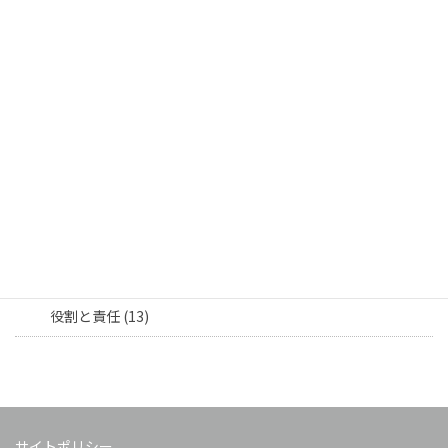
人材・育成 (10)
採用活動 (2)
社員育成 (6)
社員交流 (17)
社員紹介 (9)
部署連携 (8)
担当者向け (16)
役割と責任 (13)
サイトポリシー