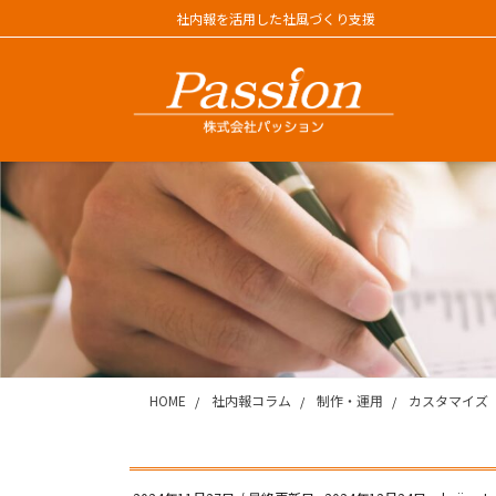
コ
ナ
社内報を活用した社風づくり支援
ン
ビ
テ
ゲ
ン
ー
ツ
シ
に
ョ
移
ン
動
に
移
動
HOME
社内報コラム
制作・運用
カスタマイズ