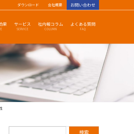
お問い合わせ
ダウンロード
会社概要
効果
サービス
社内報コラム
よくある質問
VE
SERVICE
COLUMN
FAQ
性
検索