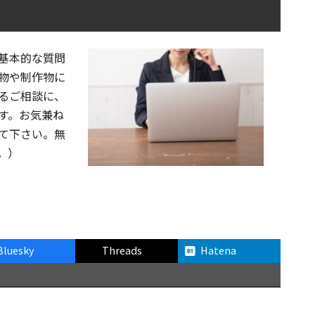
基本的な質問
物や制作物に
るご相談に、
す。お気兼ね
て下さい。無
。）
Bluesky
Threads
Hatena