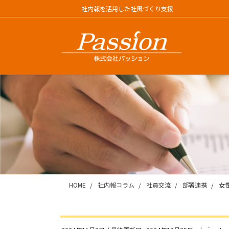
コ
ナ
社内報を活用した社風づくり支援
ン
ビ
テ
ゲ
ン
ー
ツ
シ
に
ョ
移
ン
動
に
移
動
HOME
社内報コラム
社員交流
部署連携
女