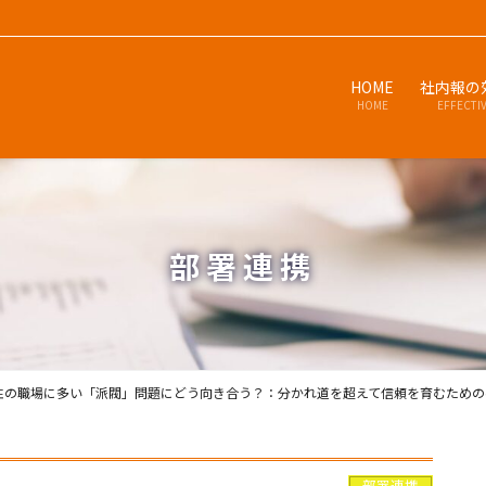
HOME
社内報の
HOME
EFFECTI
部署連携
性の職場に多い「派閥」問題にどう向き合う？：分かれ道を超えて信頼を育むための
部署連携