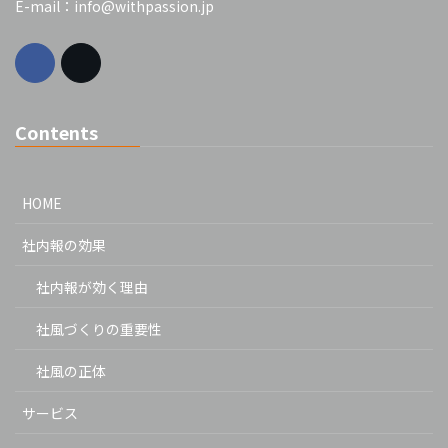
E-mail：info@withpassion.jp
Contents
HOME
社内報の効果
社内報が効く理由
社風づくりの重要性
社風の正体
サービス