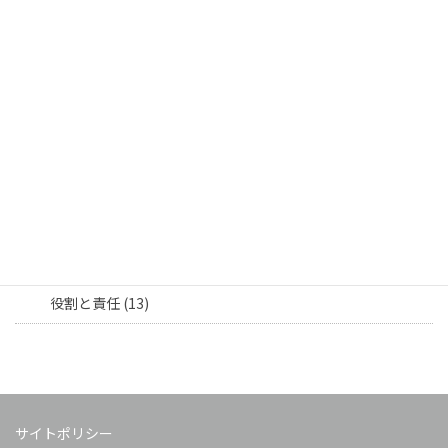
人材・育成 (10)
採用活動 (2)
社員育成 (6)
社員交流 (17)
社員紹介 (9)
部署連携 (8)
担当者向け (16)
役割と責任 (13)
サイトポリシー