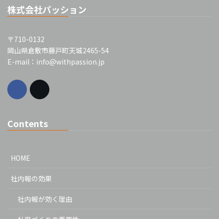
株式会社パッション
〒710-0132
岡山県倉敷市藤戸町天城2465-54
E-mail：info@withpassion.jp
Contents
HOME
社内報の効果
社内報が効く理由